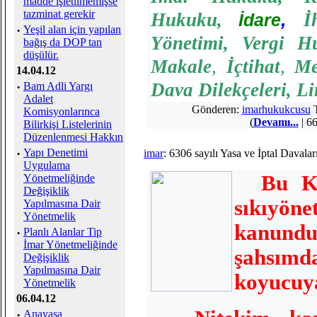
madde işletilmemişse
tazminat gerekir
Hukuku
,
,
İ
İdare
·
Yeşil alan için yapılan
Yönetimi
,
Vergi H
bağış da DOP tan
düşülür.
Makale
,
İçtihat
,
Me
14.04.12
Dava Dilekçeleri
,
Li
·
Bam Adli Yargı
Adalet
Gönderen:
imarhukukcusu
T
Komisyonlarınca
(
Devamı...
| 66
Bilirkişi Listelerinin
Düzenlenmesi Hakkın
·
Yapı Denetimi
imar
: 6306 sayılı Yasa ve İptal Daval
Uygulama
Bu K
Yönetmeliğinde
Değişiklik
sıkıy
Yapılmasına Dair
Yönetmelik
kanun
·
Planlı Alanlar Tip
İmar Yönetmeliğinde
şahsı
Değişiklik
Yapılmasına Dair
koyucuya
Yönetmelik
06.04.12
·
Anayasa