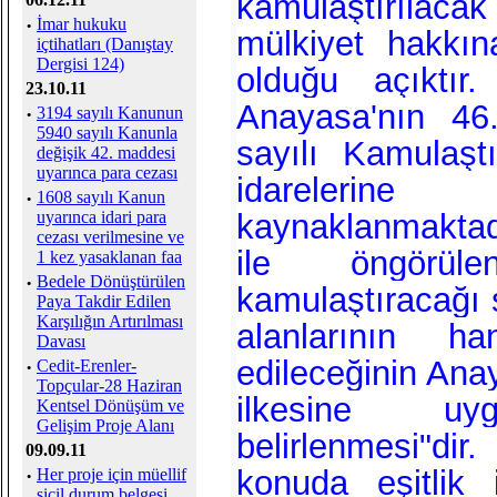
kamulaştırılacak
·
İmar hukuku
mülkiyet hakkın
içtihatları (Danıştay
Dergisi 124)
olduğu açıktır
23.10.11
Anayasa'nın 46
·
3194 sayılı Kanunun
5940 sayılı Kanunla
sayılı Kamulaş
değişik 42. maddesi
uyarınca para cezası
idarelerine
·
1608 sayılı Kanun
uyarınca idari para
kaynaklanmakta
cezası verilmesine ve
ile öngörüle
1 kez yasaklanan faa
·
Bedele Dönüştürülen
kamulaştıracağı
Paya Takdir Edilen
Karşılığın Artırılması
alanlarının ha
Davası
edileceğinin Ana
·
Cedit-Erenler-
Topçular-28 Haziran
ilkesine u
Kentsel Dönüşüm ve
Gelişim Proje Alanı
belirlenmesi"dir.
09.09.11
konuda eşitlik 
·
Her proje için müellif
sicil durum belgesi