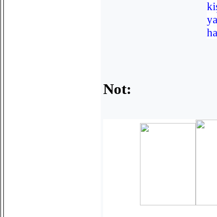
ki
y
ha
Not: