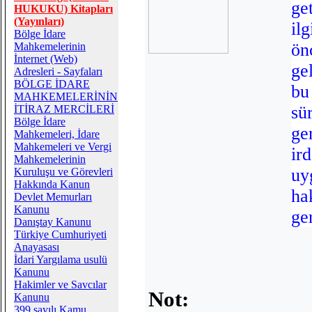
ge
HUKUKU) Kitapları
(Yayınları)
il
Bölge İdare
ön
Mahkemelerinin
İnternet (Web)
ge
Adresleri - Sayfaları
BÖLGE İDARE
bu
MAHKEMELERİNİN
s
İTİRAZ MERCİLERİ
Bölge İdare
g
Mahkemeleri, İdare
Mahkemeleri ve Vergi
ir
Mahkemelerinin
u
Kuruluşu ve Görevleri
Hakkında Kanun
ha
Devlet Memurları
Kanunu
ge
Danıştay Kanunu
Türkiye Cumhuriyeti
Anayasası
İdari Yargılama usulü
Kanunu
Hakimler ve Savcılar
Not:
Kanunu
399 sayılı Kamu