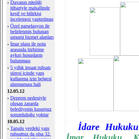
·
Davanın niteliği
itibariyle mahallinde
keşif ve bilirkişi
incelemesi yaptırılmas
·
Özel parselasyon ile
belirlenmiş bulunan
umumi hizmet alanları
·
İmar planı ile notu
arasında birbirine
aykırı hususların
bulunması
·
5 yıllık inşaat ruhsatı
süresi içinde yapı
kullanma izin belgesi
alınmaması hali
12.05.12
·
Deprem nedeniyle
oluşan zararda
belediyenin kusursuz
sorumluluğu yoktur
10.05.12
İdare Hukuku
·
Tapulu yerdeki yapı
ruhsattsız da olsa 32.
İmar Hukuku
,
K