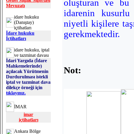
Genel Sağlık Sigortası
oluşturan ve bu 
Mevuzatı
idarenin kusurlu
idare hukuku
niyetli kişilere t
(Danıştay)
içtihatları
gerekmektedir.
İdare hukuku
İçtihatları
idare hukuku, iptal
ve tazminat davası
İdari Yargıda (İdare
Mahkemelerinde)
Not:
açılacak Yürütmenin
Durdurulması istekli
iptal ve tazminat dava
dilekçe örneği için
tıklayınız.
İMAR
imar
içtihatları
Ankara Bölge