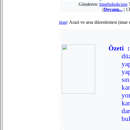
Gönderen:
imarhukukcusu
T
(
Devamı...
| 13
imar
: Arazi ve arsa düzenlemesi (imar
Özeti 
dü
y
ya
sı
ka
yo
k
da
bu