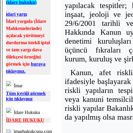
(idare hukuku)
yapılacak tespitler; l
inşaat, jeoloji ve j
idari yargı
İdari yargıda (İdare
29/6/2001 tarihli 
Mahkemelerinde)
Hakkında Kanun uya
açılacak yürütmeyi
denetimi kuruluşla
durdurma istekli iptal
üçüncü fıkraları çe
ve tam yargı dava
dilekçesi örneğini
kurum, kuruluş ve şirke
görmek için
buraya
Kanun, afet riskl
tıklayınız.
ifadesiyle başlayarak 
İmar
riskli yapıların tes
Tüm içeriği görmek
veya kanuni temsilcil
için tıklayınız
riskli yapılar Bakanlı
İdare Hukuku
da yapılmış olsa masra
İDARE HUKUKU
imarhukukcusu.com