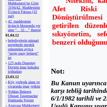
Nitekim, kan
Mahkemesi’ne Göre
Afet Riski A
3194/42. Maddesinin
Üçüncü Fıkrası (32
Dönüştürülmes
md)
·
42. maddesinin
getirilen düzen
üçüncü fıkrasında yer
alan “…32…” ibaresi
sıkıyönetim, se
01.04.12
benzeri olduğunu
·
belediyelerin mimari
projelerde meslek
odasından ayrıca
"proje onay belgesi"
ist
·
125 nolu Danıştay
Dergisi imar hukuku
Not:
içtihatları
23.03.12
Bu Kanun uyarınca te
·
Köy yerleşik alanı ve
civarında imar yetkisi
karşı tebliğ tarihin
·
Yoldan İhdasen
Oluşan Taşınmazlar
6/1/1982 tarihli ve 
Hakkında Yorum
Usulü Kanunu uyarın
·
Anayasa Mahkemesi