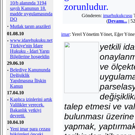
10/b alanında 3194
zorunludur.
sayılı Kanunun 18.
madde uygulamasında
Gönderen:
imarhukukcusu
T
DO
(
Devamı...
| 52
·
Mutlak tarım arazileri
01.08.10
imar
: Yerel Yönetim Yönet, Eğer Yöne
·
www.idarehukuku.net
yetkili i
Türkiye'nin İdare
Hukuku - İdari Yargı
onaylanma
Bilgilerine hoşgeldin
29.06.10
ve ölçekt
·
Belediye Kanununda
uygulama 
Değişiklik
Yapılmasına İlişkin
parselasy
Kanun
17.04.10
değişiklikl
·
Kaplıca izinlerini artık
talep etmesi ve vali
Valilikler verecek.
Bakanlık yetkiyi
bulunması üzerine
devretti.
10.04.10
yapmak, yaptırmak
·
Yeni imar para cezası
hükümleri önceki