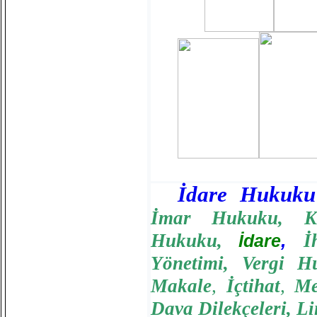
İdare Hukuku
İmar Hukuku
,
K
Hukuku
,
,
İ
İdare
Yönetimi
,
Vergi H
Makale
,
İçtihat
,
Me
Dava Dilekçeleri
,
Li