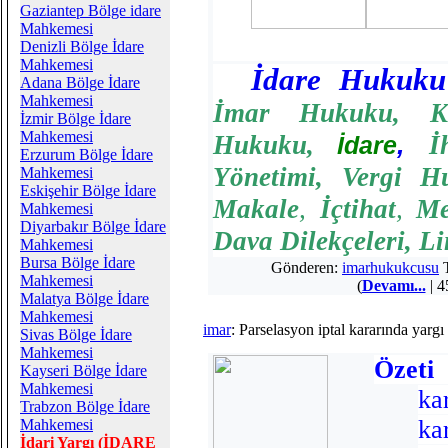
Gaziantep Bölge idare
Mahkemesi
Denizli Bölge İdare
Mahkemesi
İdare Hukuku
Adana Bölge İdare
Mahkemesi
İmar Hukuku
,
K
İzmir Bölge İdare
Mahkemesi
Hukuku
,
,
İ
İdare
Erzurum Bölge İdare
Yönetimi
,
Vergi H
Mahkemesi
Eskişehir Bölge İdare
Makale
,
İçtihat
,
Me
Mahkemesi
Diyarbakır Bölge İdare
Dava Dilekçeleri
,
Li
Mahkemesi
Bursa Bölge İdare
Gönderen:
imarhukukcusu
T
Mahkemesi
(
Devamı...
| 4
Malatya Bölge İdare
Mahkemesi
imar
: Parselasyon iptal kararında yargı
Sivas Bölge İdare
Mahkemesi
Özeti
Kayseri Bölge İdare
Mahkemesi
ka
Trabzon Bölge İdare
ka
Mahkemesi
İdari Yargı (İDARE