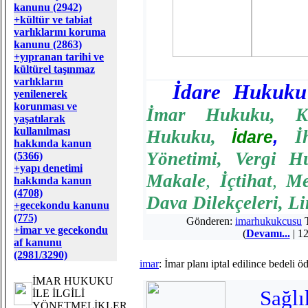
kanunu (2942)
+kültür ve tabiat
varlıklarını koruma
kanunu (2863)
+yıpranan tarihi ve
kültürel taşınmaz
varlıkların
İdare Hukuku
yenilenerek
korunması ve
İmar Hukuku
,
K
yaşatılarak
kullanılması
Hukuku
,
,
İ
İdare
hakkında kanun
Yönetimi
,
Vergi H
(5366)
+yapı denetimi
Makale
,
İçtihat
,
Me
hakkında kanun
(4708)
Dava Dilekçeleri
,
Li
+gecekondu kanunu
(775)
Gönderen:
imarhukukcusu
T
+imar ve gecekondu
(
Devamı...
| 12
af kanunu
(2981/3290)
imar
: İmar planı iptal edilince bedeli ö
İMAR HUKUKU
Sağlı
İLE İLGİLİ
YÖNETMELİKLER