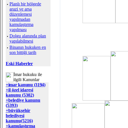
·
Planlı bir bölgede
arazi ve arsa
düzenlemesi
yapılmadan
kamulaştırma
yapılması
·
Dolgu alanında plan
yapılabilmesi
·
Binanın hukuken en
son bittiği tarih
Eski Haberler
İmar hukuku ile
ilgili Kanunlar
+imar kanunu (3194)
+il özel idaresi
kanunu (5302)
+belediye kanunu
(5393)
+büyükşehir
belediyesi
kanunu(5216)
+kamulaştırma