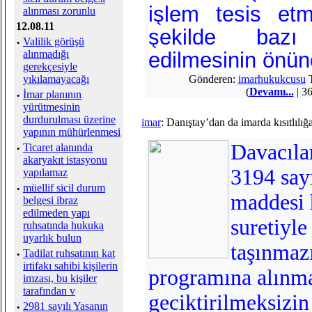
işlem tesis etm
alınması zorunlu
12.08.11
şekilde bazı
·
Valilik görüşü
alınmadığı
edilmesinin önün
gerekçesiyle
yıkılamayacağı
Gönderen:
imarhukukcusu
T
(
Devamı...
| 36
·
İmar planının
yürütmesinin
durdurulması üzerine
imar
: Danıştay’dan da imarda kısıtlılığ
yapının mühürlenmesi
Davacıla
·
Ticaret alanında
akaryakıt istasyonu
3194 say
yapılamaz
·
müellif sicil durum
maddesi
belgesi ibraz
edilmeden yapı
suretiyle
ruhsatında hukuka
uyarlık bulun
taşınmaz
·
Tadilat ruhsatının kat
irtifakı sahibi kişilerin
programına alınma
imzası, bu kişiler
tarafından v
geciktirilmeksizin
·
2981 sayılı Yasanın