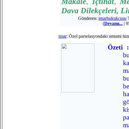
Makale
,
İçtihat
,
Me
Dava Dilekçeleri
,
Li
Gönderen:
imarhukukcusu
T
(
Devamı...
| 9
imar
: Özel parselasyondaki umumi hizme
Özeti
b
ka
ma
bu
be
h
gö
k
pa
ma