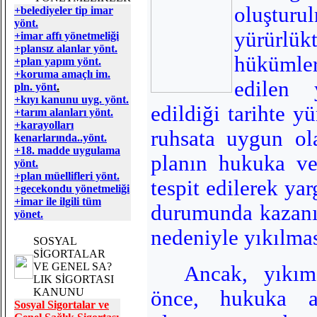
oluştu
+belediyeler tip imar
yönt.
yürür
+imar affı yönetmeliği
+plansız alanlar yönt.
hükümle
+plan yapım yönt.
+koruma amaçlı im.
edilen 
pln. yönt
.
+kıyı kanunu uyg. yönt.
edildiği tarihte y
+tarım alanları yönt.
+karayolları
ruhsata uygun ol
kenarlarında..yönt.
+18. madde uygulama
planın hukuka ve
yönt.
+plan müellifleri yönt.
tespit edilerek yar
+gecekondu yönetmeliği
+imar ile ilgili tüm
durumunda kazanı
yönet.
nedeniyle yıkılma
SOSYAL
SİGORTALAR
VE GENEL SA?
Ancak, yıkım
LIK SİGORTASI
KANUNU
önce, hukuka a
Sosyal Sigortalar ve