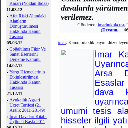
Kararı (Yoldan İhdas)
davalarda yürütmen
11.03.12
verilemez.
·
Afet Riski Altındaki
Alanların
Gönderen:
imarhukukcusu
T
Dönüştürülmesi
(
Devamı...
| 46
Hakkında Kanun
Tasarısı
imar
: Kamu ortaklık payını düzenleye
05.03.12
·
Çoğaltılmış Fikir Ve
İmar Ka
Sanat Eserlerini
Derleme Kanunu
Uyarınc
14.02.12
Arsa Dü
·
Yargı Hizmetlerinin
Etkinleştirilmesi
Esaslar
Hakkında Kanun
Tasarısı
dava 
21.12.11
uyarınc
·
Avukatlık Asgari
Ücret Tarifesi (21
umumi tesis ala
Aralık 2011-28149)
·
İmar Davaları Kitabı
hisseler ilgili y
Üçüncü Baskı 2011
06.12.11