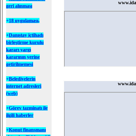
[
2012-11-29 00:34:13
]
www.ida
geri alınması
Yerel Yönetim Yönet, Eğer Yönet
[
2012-11-29 00:24:36
]
+
18 uygulaması,
İmar planı iptal edilince bedeli öd
+
D
anıştay içtihadı
[
2012-11-19 00:36:54
]
Parselasyon iptal kararında yargı 
birleştirme kurulu
kararı yargı
[
2012-11-19 00:33:31
]
kararının yerine
Arazi ve arsa düzenlemesi (imar 
getirilmemesi
[
2012-11-19 00:29:14
]
Daha önce ifraz suretiyle elde edi
+
B
elediyelerin
www.idar
internet adresleri
[
2012-11-19 00:25:39
]
Özel parselasyondaki umumi hizmet
(web)
[
2012-11-19 00:22:12
]
+
Görev tazminatı ile
İlan edilmeyen plan şekil eksikliğ
ilgili haberler
[
2012-11-19 00:17:14
]
18. maddesi uyarınca yapılan par
+
Konut finansmanı