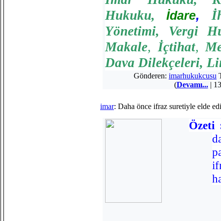
Hukuku
,
,
İ
İdare
Yönetimi
,
Vergi H
Makale
,
İçtihat
,
Me
Dava Dilekçeleri
,
Li
Gönderen:
imarhukukcusu
T
(
Devamı...
| 13
imar
: Daha önce ifraz suretiyle elde ed
Özeti
d
p
i
h