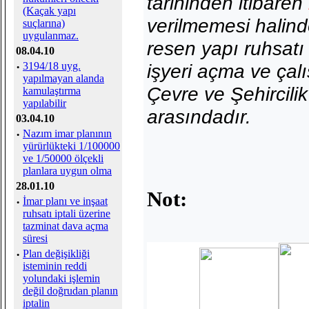
tarihinden itibaren
(Kaçak yapı
verilmemesi halind
suçlarına)
uygulanmaz.
resen yapı ruhsatı 
08.04.10
·
3194/18 uyg.
işyeri açma ve çal
yapılmayan alanda
Çevre ve Şehircilik
kamulaştırma
yapılabilir
arasındadır.
03.04.10
·
Nazım imar planının
yürürlükteki 1/100000
ve 1/50000 ölçekli
planlara uygun olma
28.01.10
Not:
·
İmar planı ve inşaat
ruhsatı iptali üzerine
tazminat dava açma
süresi
·
Plan değişikliği
isteminin reddi
yolundaki işlemin
değil doğrudan planın
iptalin